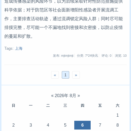
造成传播感染的风险环节，以为后续采取针对性防范措施提供
科学依据；对于防范区等社会面新增阳性感染者开展流调工
作，主要排查活动轨迹，通过流调锁定风险人群；同时尽可能
排摸完整，尽可能一个不漏地找到密接和次密接，以防止疫情
的蔓延和扩散。
Tags:
上海
发布: mjtmjtmjt
分类: 7*24快讯
评论: 0
浏览:
10
«
1
»
«
2026年 8月
»
日
一
二
三
四
五
六
1
2
3
4
5
6
7
8