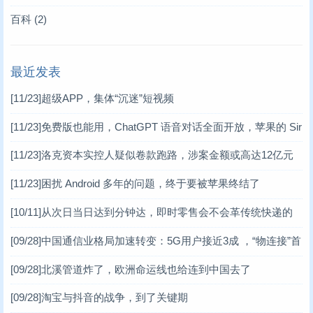
百科
(2)
最近发表
[11/23]
超级APP，集体“沉迷”短视频
[11/23]
免费版也能用，ChatGPT 语音对话全面开放，苹果的 Sir
i 危矣？
[11/23]
洛克资本实控人疑似卷款跑路，涉案金额或高达12亿元
[11/23]
困扰 Android 多年的问题，终于要被苹果终结了
[10/11]
从次日当日达到分钟达，即时零售会不会革传统快递的
命？
[09/28]
中国通信业格局加速转变：5G用户接近3成 ，“物连接”首
超“人连接”
[09/28]
北溪管道炸了，欧洲命运线也给连到中国去了
[09/28]
淘宝与抖音的战争，到了关键期