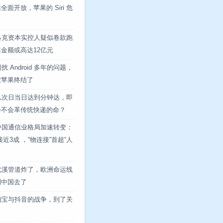
全面开放，苹果的 Siri 危
洛克资本实控人疑似卷款跑
金额或高达12亿元
扰 Android 多年的问题，
被苹果终结了
从次日当日达到分钟达，即
会不会革传统快递的命？
中国通信业格局加速转变：
接近3成 ，“物连接”首超“人
北溪管道炸了，欧洲命运线
到中国去了
淘宝与抖音的战争，到了关