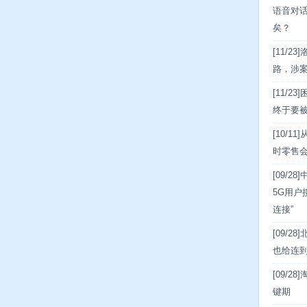
语音对话
矣？
[11/23]
路，涉案
[11/23]
困
终于要
[10/11]
时零售
[09/28]
5G用户
连接”
[09/28]
也给连
[09/28]
键期