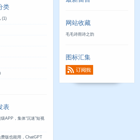
分类
讯
(1)
网站收藏
毛毛诗雨诗之韵
图标汇集
)
发表
超级APP，集体“沉迷”短视
免费版也能用，ChatGPT