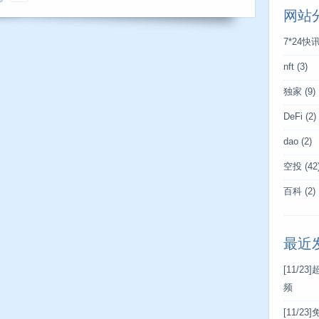
网站
7*24快
nft
(3)
独家
(9)
DeFi
(2)
dao
(2)
空投
(42
百科
(2)
最近
[11/23]
频
[11/23]