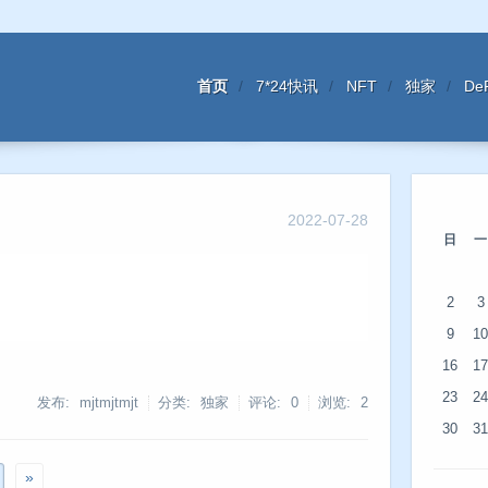
首页
7*24快讯
NFT
独家
De
2022-07-28
日
一
2
3
9
10
16
17
23
24
发布: mjtmjtmjt
分类: 独家
评论: 0
浏览:
2
30
31
»