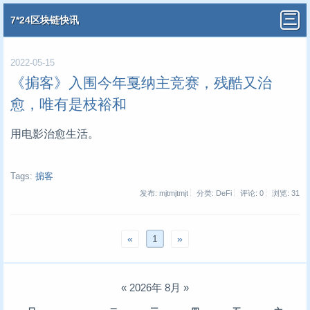
7*24区块链快讯
2022-05-15
《掮客》入围今年戛纳主竞赛，残酷又治
愈，唯有是枝裕和
用电影治愈生活。
Tags:
掮客
发布: mjtmjtmjt
分类: DeFi
评论: 0
浏览:
31
«
1
»
«
2026年 8月
»