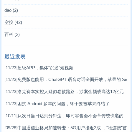
dao
(2)
空投
(42)
百科
(2)
最近发表
[11/23]
超级APP，集体“沉迷”短视频
[11/23]
免费版也能用，ChatGPT 语音对话全面开放，苹果的 Sir
i 危矣？
[11/23]
洛克资本实控人疑似卷款跑路，涉案金额或高达12亿元
[11/23]
困扰 Android 多年的问题，终于要被苹果终结了
[10/11]
从次日当日达到分钟达，即时零售会不会革传统快递的
命？
[09/28]
中国通信业格局加速转变：5G用户接近3成 ，“物连接”首