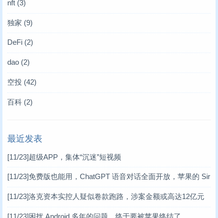
nft
(3)
独家
(9)
DeFi
(2)
dao
(2)
空投
(42)
百科
(2)
最近发表
[11/23]
超级APP，集体“沉迷”短视频
[11/23]
免费版也能用，ChatGPT 语音对话全面开放，苹果的 Sir
i 危矣？
[11/23]
洛克资本实控人疑似卷款跑路，涉案金额或高达12亿元
[11/23]
困扰 Android 多年的问题，终于要被苹果终结了