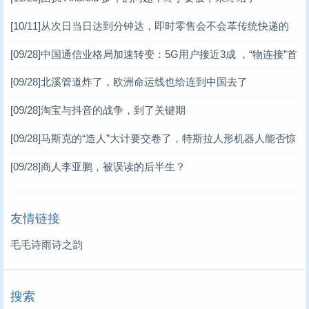
[10/11]
从次日当日达到分钟达，即时零售会不会革传统快递的
命？
[09/28]
中国通信业格局加速转变：5G用户接近3成 ，“物连接”首
超“人连接”
[09/28]
北溪管道炸了，欧洲命运线也给连到中国去了
[09/28]
淘宝与抖音的战争，到了关键期
[09/28]
马斯克的“造人”大计要交卷了，特斯拉人形机器人能否惊
艳行业？
[09/28]
商人李亚鹏，被误读的后半生？
友情链接
毛毛诗雨诗之韵
搜索