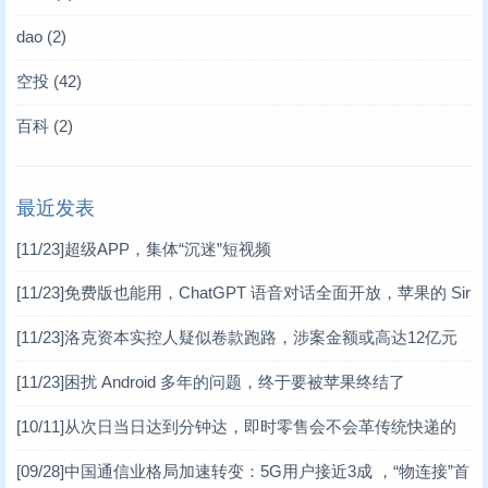
dao
(2)
空投
(42)
百科
(2)
最近发表
[11/23]
超级APP，集体“沉迷”短视频
[11/23]
免费版也能用，ChatGPT 语音对话全面开放，苹果的 Sir
i 危矣？
[11/23]
洛克资本实控人疑似卷款跑路，涉案金额或高达12亿元
[11/23]
困扰 Android 多年的问题，终于要被苹果终结了
[10/11]
从次日当日达到分钟达，即时零售会不会革传统快递的
命？
[09/28]
中国通信业格局加速转变：5G用户接近3成 ，“物连接”首