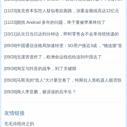
i 危矣？
[11/23]
洛克资本实控人疑似卷款跑路，涉案金额或高达12亿元
[11/23]
困扰 Android 多年的问题，终于要被苹果终结了
[10/11]
从次日当日达到分钟达，即时零售会不会革传统快递的
命？
[09/28]
中国通信业格局加速转变：5G用户接近3成 ，“物连接”首
超“人连接”
[09/28]
北溪管道炸了，欧洲命运线也给连到中国去了
[09/28]
淘宝与抖音的战争，到了关键期
[09/28]
马斯克的“造人”大计要交卷了，特斯拉人形机器人能否惊
艳行业？
[09/28]
商人李亚鹏，被误读的后半生？
友情链接
毛毛诗雨诗之韵