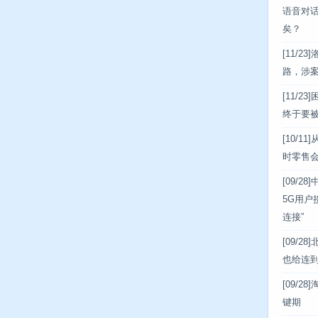
语音对话
矣？
[11/23]
路，涉案
[11/23]
困
终于要
[10/11]
时零售
[09/28]
5G用户
连接”
[09/28]
也给连
[09/28]
键期