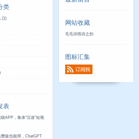
分类
讯
(1)
网站收藏
毛毛诗雨诗之韵
图标汇集
)
发表
超级APP，集体“沉迷”短视
免费版也能用，ChatGPT