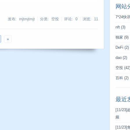
网站
7*24快
发布: mjtmjtmjt
分类: 空投
评论: 0
浏览:
11
nft
(3)
独家
(9)
»
DeFi
(2)
dao
(2)
空投
(42
百科
(2)
最近
[11/23]
频
[11/23]