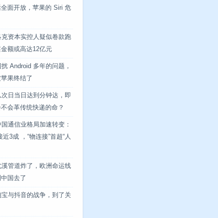
全面开放，苹果的 Siri 危
洛克资本实控人疑似卷款跑
金额或高达12亿元
扰 Android 多年的问题，
被苹果终结了
从次日当日达到分钟达，即
会不会革传统快递的命？
中国通信业格局加速转变：
接近3成 ，“物连接”首超“人
北溪管道炸了，欧洲命运线
到中国去了
淘宝与抖音的战争，到了关