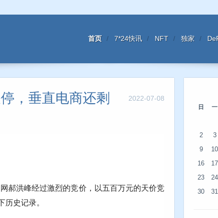
首页
7*24快讯
NFT
独家
De
关停，垂直电商还剩
2022-07-08
日
一
2
3
9
10
16
17
23
24
仙网郝洪峰经过激烈的竞价，以五百万元的天价竞
30
31
创下历史记录。