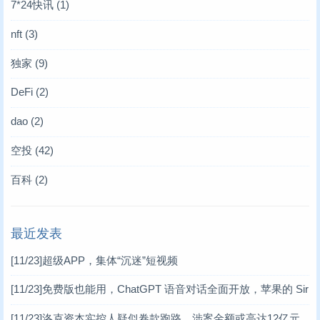
7*24快讯
(1)
nft
(3)
独家
(9)
DeFi
(2)
dao
(2)
空投
(42)
百科
(2)
最近发表
[11/23]
超级APP，集体“沉迷”短视频
[11/23]
免费版也能用，ChatGPT 语音对话全面开放，苹果的 Sir
i 危矣？
[11/23]
洛克资本实控人疑似卷款跑路，涉案金额或高达12亿元