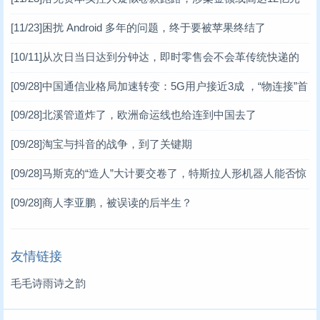
[11/23]
困扰 Android 多年的问题，终于要被苹果终结了
[10/11]
从次日当日达到分钟达，即时零售会不会革传统快递的
命？
[09/28]
中国通信业格局加速转变：5G用户接近3成 ，“物连接”首
超“人连接”
[09/28]
北溪管道炸了，欧洲命运线也给连到中国去了
[09/28]
淘宝与抖音的战争，到了关键期
[09/28]
马斯克的“造人”大计要交卷了，特斯拉人形机器人能否惊
艳行业？
[09/28]
商人李亚鹏，被误读的后半生？
友情链接
毛毛诗雨诗之韵