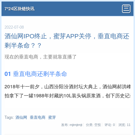
7*24区块链快讯
2022-07-08
酒仙网IPO终止，蜜芽APP关停，垂直电商还
剩半条命？？
现在的垂直电商，主要就靠直播了
01 垂直电商还剩半条命
2018年十一前夕，山西汾阳汾酒封坛大典上，酒仙网郝洪峰
拍拿下了一罐1988年封藏的10L装头锅原浆酒，创下历史记录
Tags:
酒仙网
垂直电商
蜜芽
发布: mjtmjtmjt
分类: 空投
评论: 0
浏览:
11